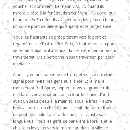
coucher et dormirent. Le matin vint. Et, quand ils
mirent la tête à la fenêtre, ils s’écrièrent : «Ô Loire, quel
beau pont!» En effet, ils avaient sous les yeux un beau,
un solide pont de pierre qui enjambait le large fleuve.
Tous les habitants se précipitèrent vers le pont et
regardèrent de l’autre côté. Et là, à l’autre bout du pont,
se tenait le diable, il attendait la première personne qui
traverserait. Mais personne n’osait traverser, par peur
du diable.
Alors il y eu une sonnerie de trompettes –ce qui était le
signal pour inviter les gens au silence. Et le maire,
monsieur Alfred Byrne, apparut dans sa grande robe
écarlate avec autour du cou sa lourde chaine d’or. Il
avait un seau d’eau à la main et, sous le bras –l’autre
bras –il portait un chat. Quand il le vit, de l’autre bout
du pont, le diable s’arrêta de danser et ajusta sa
longue vue. Tous les gens se parlèrent à l’oreille et le
chat leva les yeux vers le maire car, dans la ville de