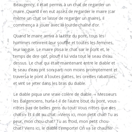
Beaugency, il était permis à un chat de regarder un
maire. Quand il en eut assez de regarder le maire (car
même un chat se lasse de regarder un maire), il
commença à jouer avec la lourde chaîne d’or.
Quand le maire arriva à la tête du pont, tous les
hommes retinrent leur souffle et toutes les femmes,
leur langue. Le maire posa le chat sur le pont et, le
temps de dire ouf, plouf! il lui vida tout le seau d’eau
dessus. Le chat qui était maintenant entre le diable et
le seau d’eau prit son parti non moins promptement et
traversa le pont à toutes pattes, les oreilles rabattues,
et vint se jeter dans les bras du diable.
Le diable piqua une vraie colère de diable.-« Messieurs
les Balgenciens, hurla-t-il de l’autre bout du pont, vous
n’êtes pas de belles gens du tout! Vous n’êtes que des
chats!» Et il dit au chat:-«Viens ici, mon petit chat! Tu as
peur, mon chou-chat? Tu as froid, mon petit chou-
chat? Viens ici, le diable t’emporte! On va se chauffer