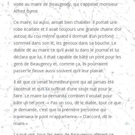
visite au maire de Beaugency, qui s’appelait monsieur
Alfred Byrne.
Ce maire, lui aussi, aimait bien s’habiller. Il portait une
robe écarlate et il avait toujours une grande chaine d’or
autour du cou même quand il dormait d’un profond
sommeil dans son lit, les genoux dans sa bouche. Le
diable dit au maire ce qu’il avait lu dans le journal et lui
déclara que lui, il était capable de bâtir un pont pour les
gens de Beaugency et, comme ça, ils pourraient
passer le fleuve aussi souvent qu’il leur plairait.
Il dit que ce serait le meilleur pont qui ait jamais été
construit et qu’il lui suffirait d’une seule nuit pour le
faire. Le maire lui demanda combien il voulait pour
bâtir un tel pont.-« Pas un sou, dit le diable, tout ce que
je demande, c’est que la première personne qui
traversera le pont m’appartienne.-« D’accord, dit le
maire.»
La nuit vint, tous les gens de Beaugency allèrent se